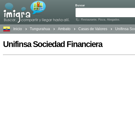
Buscar
Ej.: Restaurante, Pizza, Abogados.
Inicio
Tungurahua
Ambato
Casas de Valores
Unifinsa So
Unifinsa Sociedad Financiera