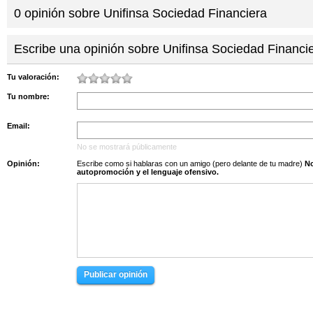
0
opinión sobre
Unifinsa Sociedad Financiera
Escribe una opinión sobre Unifinsa Sociedad Financi
Tu valoración:
Tu nombre:
Email:
No se mostrará públicamente
Opinión:
Escribe como si hablaras con un amigo (pero delante de tu madre)
No s
autopromoción y el lenguaje ofensivo.
Publicar opinión