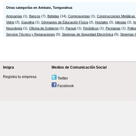
Otras categorías en Ambato, Tungurahua
Artesanías
(1),
Bancos
(7),
Bebidas
(14),
Compraventas
(1),
Construcciones Metálicas
Vidrio
(2),
Gasolina
(1),
Gimnasios de Educación Física
(2),
Hostales
(2),
Iglesias
(2),
I
Neurología
(1),
Oficina de Gobierno
(1),
Parqué
(1),
Periódicos
(1),
Persianas
(1),
Pollo
Servicio Técnico y Reparaciones
(5),
Sistemas de Seguridad Electrónica
(5),
Sistemas H
Imigra
Medios de Comunicación Social
Registra tu empresa
Twitter
Facebook