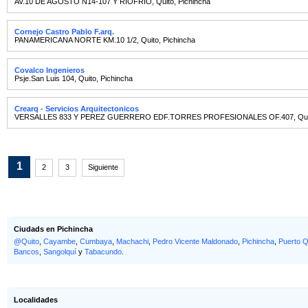
AV.10 DE AGOSTO N14-107 Y RIOFRÍO
,
Quito
,
Pichincha
Cornejo Castro Pablo F.arq.
PANAMERICANA NORTE KM.10 1/2
,
Quito
,
Pichincha
Covalco Ingenieros
Psje.San Luis 104
,
Quito
,
Pichincha
Crearq - Servicios Arquitectonicos
VERSALLES 833 Y PEREZ GUERRERO EDF.TORRES PROFESIONALES OF.407
,
Qu
1
2
3
Siguiente
Ciudads en Pichincha
@Quito
,
Cayambe
,
Cumbaya
,
Machachi
,
Pedro Vicente Maldonado
,
Pichincha
,
Puerto Q
Bancos
,
Sangolquí
y
Tabacundo
.
Localidades