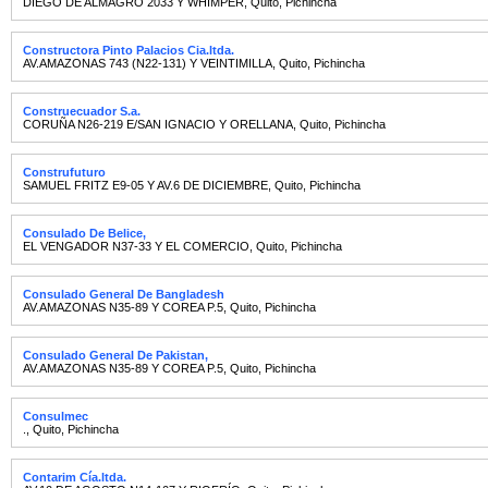
DIEGO DE ALMAGRO 2033 Y WHIMPER
,
Quito
,
Pichincha
Constructora Pinto Palacios Cia.ltda.
AV.AMAZONAS 743 (N22-131) Y VEINTIMILLA
,
Quito
,
Pichincha
Construecuador S.a.
CORUÑA N26-219 E/SAN IGNACIO Y ORELLANA
,
Quito
,
Pichincha
Construfuturo
SAMUEL FRITZ E9-05 Y AV.6 DE DICIEMBRE
,
Quito
,
Pichincha
Consulado De Belice,
EL VENGADOR N37-33 Y EL COMERCIO
,
Quito
,
Pichincha
Consulado General De Bangladesh
AV.AMAZONAS N35-89 Y COREA P.5
,
Quito
,
Pichincha
Consulado General De Pakistan,
AV.AMAZONAS N35-89 Y COREA P.5
,
Quito
,
Pichincha
Consulmec
.
,
Quito
,
Pichincha
Contarim Cía.ltda.