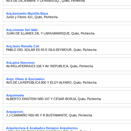
AV.6 DE DICIEMBRE Y LA NIÑA ESQ.
,
Quito
,
Pichincha
Arq.bernardo Mantilla Baca
Junín y Flores 421
,
Quito
,
Pichincha
Arq.cristian Del Valle
JUAN DE ILLANES 24L Y LARA MANRIQUE
,
Quito
,
Pichincha
Arq.favio Renella Celi
PABLO DEL SOLAR E5-55 E ISLA SEYMOUR
,
Quito
,
Pichincha
Arq.gina Vasconez
AV.INGLATERRA E3-106 Y AV. REPUBLICA
,
Quito
,
Pichincha
Arqs. Oleas & Asociados
AVS.DE LA REPÚBLICA 900 Y ELOY ALFARO
,
Quito
,
Pichincha
Arquimedia
ALBERTO EINSTEIN N80-107 Y CESAR BORJA
,
Quito
,
Pichincha
Arquipront
J.J.CAAMAÑO N50-80 Y R.BUSTAMANTE
,
Quito
,
Pichincha
Arquitectura & Acabados Designo Arquitectos