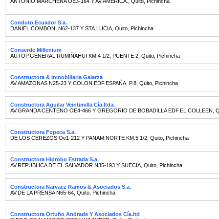
ANTONIO MARCHENA OE3-164 Y AV.AMERICA.
,
Quito
,
Pichincha
Conduto Ecuador S.a.
DANIEL COMBONI N62-137 Y STA.LUCIA
,
Quito
,
Pichincha
Conserde Millenium
AUTOP.GENERAL RUMIÑAHUI KM.4 1/2, PUENTE 2
,
Quito
,
Pichincha
Constructora & Inmobiliaria Galarza
AV.AMAZONAS N25-23 Y COLON EDF.ESPAÑA, P.8
,
Quito
,
Pichincha
Constructora Aguilar Veintimilla Cía.ltda.
AV.GRANDA CENTENO OE4-466 Y GREGORIO DE BOBADILLA EDF.EL COLLEEN
,
Q
Constructora Fopeca S.a.
DE LOS CEREZOS Oe1-212 Y PANAM.NORTE KM.5 1/2
,
Quito
,
Pichincha
Constructora Hidrobo Estrada S.a.
AV.REPUBLICA DE EL SALVADOR N35-193 Y SUECIA
,
Quito
,
Pichincha
Constructora Narvaez Ramos & Asociados S.a.
AV.DE LA PRENSA N65-64
,
Quito
,
Pichincha
Constructora Ortuño Andrade Y Asociados Cía.ltd