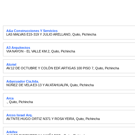
A&a Construcciones Y Servicios
LAS MALVAS E15-319 Y JULIO ARELLANO
,
Quito
,
Pichincha
A3 Arquitectos
VIA NAYON - EL VALLE KM.2
,
Quito
,
Pichincha
Alcriel
AV.12 DE OCTUBRE Y COLÓN EDF.ARTIGAS 100 PISO 7
,
Quito
,
Pichincha
Arbecuador Cia.ltda.
NÚÑEZ DE VELA E3-13 Y AV.ATAHUALPA
,
Quito
,
Pichincha
Arca
.
,
Quito
,
Pichincha
Arcos Israel Arq.
AV.TNTE.HUGO ORTIZ N371 Y ROSA YEIRA
,
Quito
,
Pichincha
Arkifex