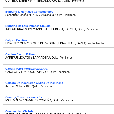
QUITEÑO LIBRE 734 Y FERNANDO AYARZA
,
Quito
,
Pichincha
Burbano & Montalvo Constructores
Sebastián Cedeño N37-35 y Villalengua
,
Quito
,
Pichincha
Burbano De Lara Paredes Claudio
INGLATERRA E3-121 Y AV.DE LA REPUBLICA, P.4, OF.4
,
Quito
,
Pichincha
Cabeza Creativa
MAÑOSCA OE1-74 Y AV.10 DE AGOSTO, EDF.GUIMEL, OF.3
,
Quito
,
Pichincha
Camino Castro Edison
AV.REPÚBLICA 700 Y LA PRADERA
,
Quito
,
Pichincha
Carrera Perez Monica Paola Arq.
CANADA 1745 Y BOGOTA PISO 3
,
Quito
,
Pichincha
Colegio De Ingenieros Civiles De Pichincha
Av.Juan Salinas 480
,
Quito
,
Pichincha
Comrey Construcciones S.c.
PSJE.MÁLAGA N24-687 Y CORUÑA
,
Quito
,
Pichincha
Condiesplan Cia.ltda.