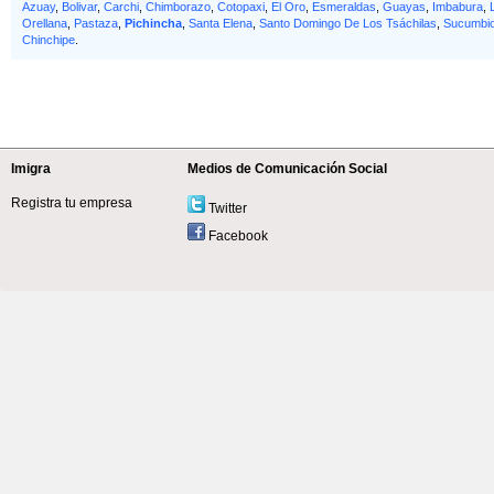
Azuay
,
Bolivar
,
Carchi
,
Chimborazo
,
Cotopaxi
,
El Oro
,
Esmeraldas
,
Guayas
,
Imbabura
,
Orellana
,
Pastaza
,
Pichincha
,
Santa Elena
,
Santo Domingo De Los Tsáchilas
,
Sucumbi
Chinchipe
.
Imigra
Medios de Comunicación Social
Registra tu empresa
Twitter
Facebook