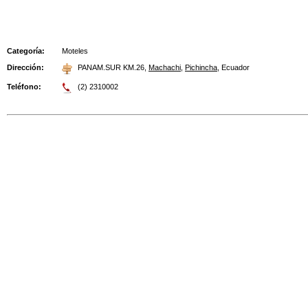
Categoría:
Moteles
Dirección:
PANAM.SUR KM.26
,
Machachi
,
Pichincha
,
Ecuador
Teléfono:
(2) 2310002