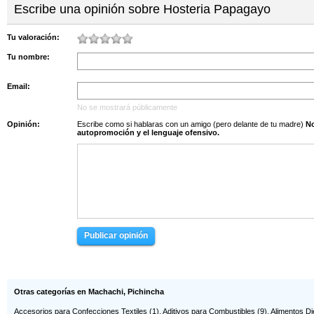
Hosteria Loro Ver...
Hostería Mitad De...
Escribe una opinión sobre Hosteria Papagayo
La Independencia,...
Av. Natalia Jarrí...
Hosteria Shungu H...
La Gaviota Azul
Tu valoración:
CAMINO A GRANOBLE...
PANAM.NORTE KM.6 1/2
Tu nombre:
Luxor Vip Motel
Moflam
Vía Amaguaña Km 1...
.
Email:
Motel Cabañas Del...
Motel Cabañas Del...
AV.ELOY ALFARO KM...
PANAMERICANA SUR ...
No se mostrará públicamente
Motel Latitud Zero
Motel Utopía
Opinión:
Escribe como si hablaras con un amigo (pero delante de tu madre)
No s
Calle el Paraiso ...
AV.HUAYANAY OE1-1...
autopromoción y el lenguaje ofensivo.
Moteles Cupido
Moteles Cupido
Comuna Simón Bolívar
Comuna Simón Bolívar
Publicar opinión
Otras categorías en Machachi, Pichincha
Accesorios para Confecciones Textiles
(1),
Aditivos para Combustibles
(9),
Alimentos Di