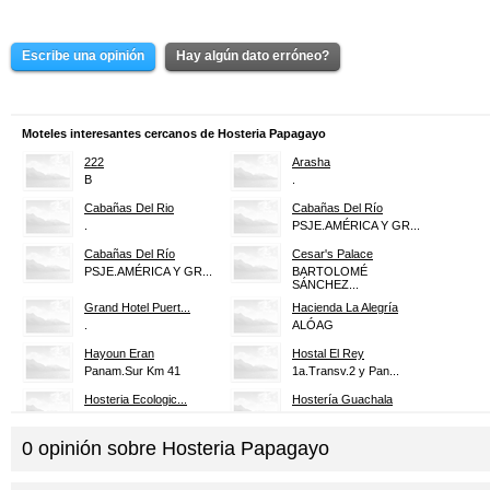
Escribe una opinión
Hay algún dato erróneo?
Moteles interesantes cercanos de Hosteria Papagayo
222
Arasha
B
.
Cabañas Del Rio
Cabañas Del Río
.
PSJE.AMÉRICA Y GR...
Cabañas Del Río
Cesar's Palace
PSJE.AMÉRICA Y GR...
BARTOLOMÉ
SÁNCHEZ...
Grand Hotel Puert...
Hacienda La Alegría
.
ALÓAG
Hayoun Eran
Hostal El Rey
Panam.Sur Km 41
1a.Transv.2 y Pan...
Hosteria Ecologic...
Hostería Guachala
LOS BANCOS KM.96 ...
Brr.San Antonio
0
opinión sobre
Hosteria Papagayo
Hosteria Kaony Lodge
Hosteria La Isla-...
.
*